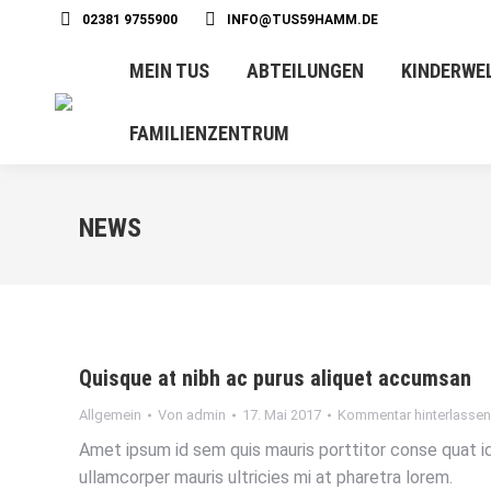
02381 9755900
INFO@TUS59HAMM.DE
MEIN TUS
ABTEILUNGEN
KINDERWE
FAMILIENZENTRUM
NEWS
Quisque at nibh ac purus aliquet accumsan
Allgemein
Von
admin
17. Mai 2017
Kommentar hinterlassen
Amet ipsum id sem quis mauris porttitor conse quat id 
ullamcorper mauris ultricies mi at pharetra lorem.