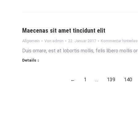
Maecenas sit amet tincidunt elit
Allgemein
Von
admin
22. Januar 2017
Kommentar hinterlas
Duis ornare, est at lobortis mollis, felis libero mollis
Details
←
1
…
139
140