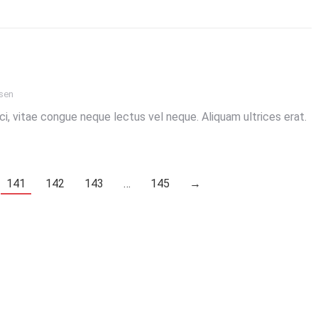
sen
 orci, vitae congue neque lectus vel neque. Aliquam ultrices erat.
141
142
143
…
145
→