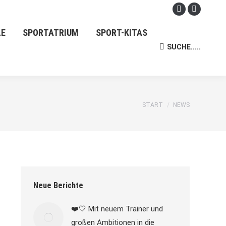
Facebook
Instagra
page
page
LE
SPORTATRIUM
SPORT-KITAS
opens
opens
SUCHE.....
Search:
in
in
new
new
window
window
Sie befinden sich
START
NEWS
hier:
Neue Berichte
❤️🤍 Mit neuem Trainer und
großen Ambitionen in die