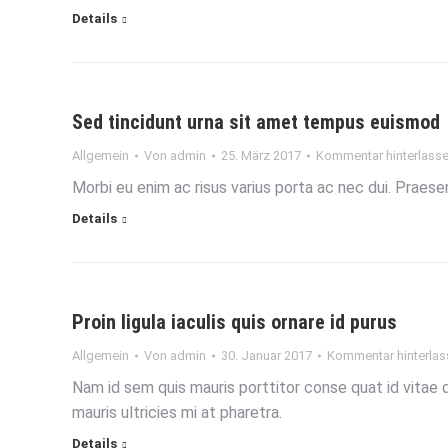
Details
Sed tincidunt urna sit amet tempus euismod
Allgemein
Von
admin
25. März 2017
Kommentar hinterlass
Morbi eu enim ac risus varius porta ac nec dui. Praese
Details
Proin ligula iaculis quis ornare id purus
Allgemein
Von
admin
30. Januar 2017
Kommentar hinterlas
Nam id sem quis mauris porttitor conse quat id vitae d
mauris ultricies mi at pharetra.
Details