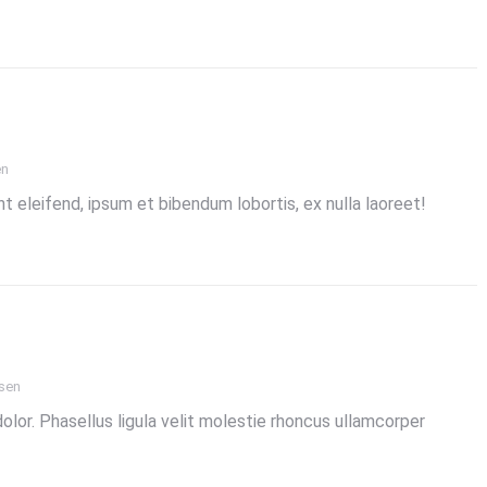
en
nt eleifend, ipsum et bibendum lobortis, ex nulla laoreet!
sen
olor. Phasellus ligula velit molestie rhoncus ullamcorper