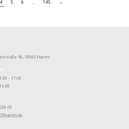
4
5
6
…
145
→
:
tenstraße 46, 59065 Hamm
n:
8.30 - 17:00
 16:00
559 00
s59hamm.de
e uns auf: