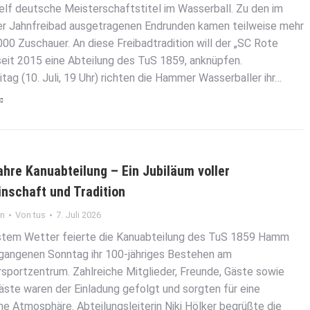
 elf deutsche Meisterschaftstitel im Wasserball. Zu den im
 Jahnfreibad ausgetragenen Endrunden kamen teilweise mehr
000 Zuschauer. An diese Freibadtradition will der „SC Rote
seit 2015 eine Abteilung des TuS 1859, anknüpfen.
tag (10. Juli, 19 Uhr) richten die Hammer Wasserballer ihr…
ahre Kanuabteilung – Ein Jubiläum voller
nschaft und Tradition
in
Von
tus
7. Juli 2026
stem Wetter feierte die Kanuabteilung des TuS 1859 Hamm
gangenen Sonntag ihr 100-jähriges Bestehen am
sportzentrum. Zahlreiche Mitglieder, Freunde, Gäste sowie
äste waren der Einladung gefolgt und sorgten für eine
he Atmosphäre. Abteilungsleiterin Niki Hölker begrüßte die