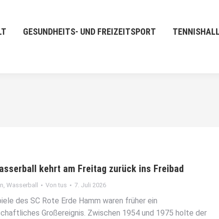
LT
GESUNDHEITS- UND FREIZEITSPORT
TENNISHAL
asserball kehrt am Freitag zurück ins Freibad
in
,
Wasserball
Von
tus
7. Juli 2026
iele des SC Rote Erde Hamm waren früher ein
schaftliches Großereignis. Zwischen 1954 und 1975 holte der