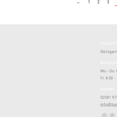
←
1
2
3
Anschrift
Rietzgar
Bürozeite
Mo - Do: 
Fr: 8:30 -
Kontakt:
02381 97
info@tu
Finden Si