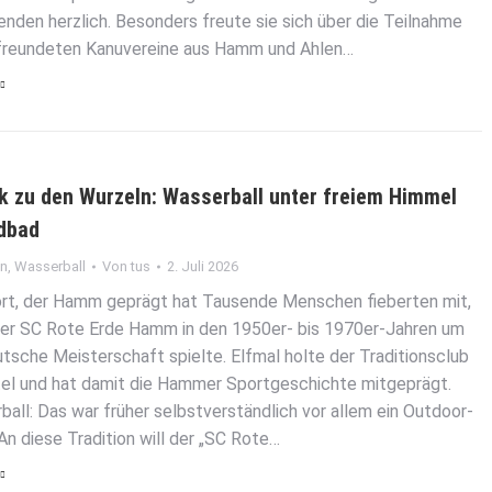
nden herzlich. Besonders freute sie sich über die Teilnahme
freundeten Kanuvereine aus Hamm und Ahlen…
k zu den Wurzeln: Wasserball unter freiem Himmel
dbad
in
,
Wasserball
Von
tus
2. Juli 2026
ort, der Hamm geprägt hat Tausende Menschen fieberten mit,
er SC Rote Erde Hamm in den 1950er- bis 1970er-Jahren um
tsche Meisterschaft spielte. Elfmal holte der Traditionsclub
tel und hat damit die Hammer Sportgeschichte mitgeprägt.
all: Das war früher selbstverständlich vor allem ein Outdoor-
An diese Tradition will der „SC Rote…