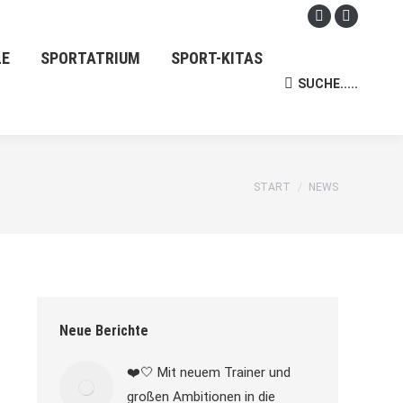
Facebook
Instagra
page
page
LE
SPORTATRIUM
SPORT-KITAS
opens
opens
SUCHE.....
Search:
in
in
new
new
window
window
Sie befinden sich
START
NEWS
hier:
Neue Berichte
❤️🤍 Mit neuem Trainer und
großen Ambitionen in die