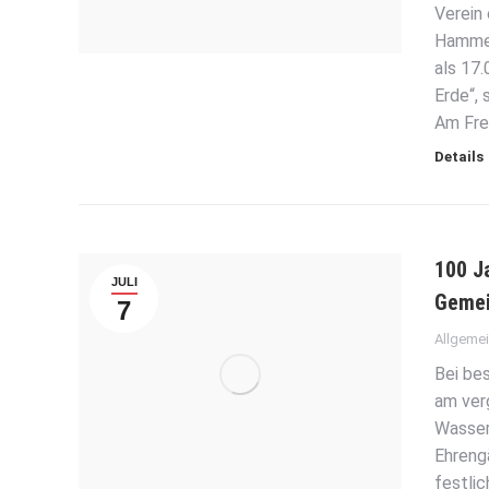
Verein
Hammer
als 17.
Erde“, 
Am Frei
Details
100 J
JULI
Gemei
7
Allgeme
Bei be
am ver
Wasser
Ehreng
festlic