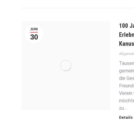
100 J
JUNI
Erleb
30
Kanus
Allgeme
Tausen
gemein
die Ges
Freund
Verein
möchte
zu…
Details