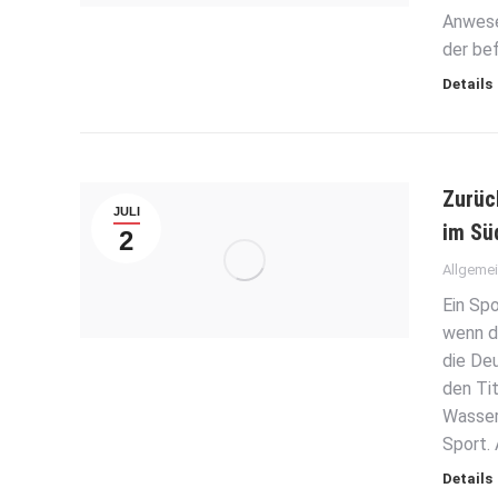
Anwese
der be
Details
Zurüc
JULI
im Sü
2
Allgeme
Ein Sp
wenn d
die Deu
den Ti
Wasserb
Sport. 
Details