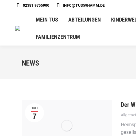
02381 9755900
INFO@TUS59HAMM.DE
MEIN TUS
ABTEILUNGEN
KINDERWE
FAMILIENZENTRUM
NEWS
Der W
JULI
7
Allgeme
Heimsp
gesell