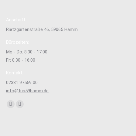
Anschrift:
Rietzgartenstraße 46, 59065 Hamm
Bürozeiten:
Mo - Do: 8.30 - 17:00
Fr: 8:30 - 16:00
Kontakt:
02381 97559 00
info@tus59hamm.de
Finden Sie uns auf:
Facebook
Instagram
page
page
opens
opens
in
in