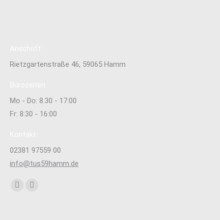
Anschrift:
Rietzgartenstraße 46, 59065 Hamm
Bürozeiten:
Mo - Do: 8.30 - 17:00
Fr: 8:30 - 16:00
Kontakt:
02381 97559 00
info@tus59hamm.de
Finden Sie uns auf:
Facebook
Instagram
page
page
opens
opens