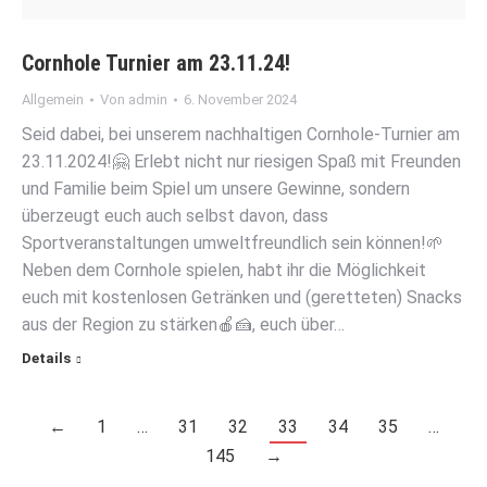
Cornhole Turnier am 23.11.24!
Allgemein
Von
admin
6. November 2024
Seid dabei, bei unserem nachhaltigen Cornhole-Turnier am
23.11.2024!🤗 Erlebt nicht nur riesigen Spaß mit Freunden
und Familie beim Spiel um unsere Gewinne, sondern
überzeugt euch auch selbst davon, dass
Sportveranstaltungen umweltfreundlich sein können!🌱
Neben dem Cornhole spielen, habt ihr die Möglichkeit
euch mit kostenlosen Getränken und (geretteten) Snacks
aus der Region zu stärken🍎🍰, euch über…
Details
←
1
…
31
32
33
34
35
…
145
→