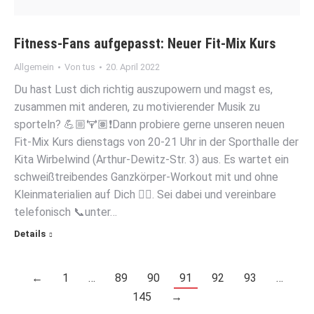
Fitness-Fans aufgepasst: Neuer Fit-Mix Kurs
Allgemein
Von
tus
20. April 2022
Du hast Lust dich richtig auszupowern und magst es,
zusammen mit anderen, zu motivierender Musik zu
sporteln? 💪🏼🏋🏽❗️Dann probiere gerne unseren neuen
Fit-Mix Kurs dienstags von 20-21 Uhr in der Sporthalle der
Kita Wirbelwind (Arthur-Dewitz-Str. 3) aus. Es wartet ein
schweißtreibendes Ganzkörper-Workout mit und ohne
Kleinmaterialien auf Dich 👌🏼. Sei dabei und vereinbare
telefonisch 📞unter…
Details
←
1
…
89
90
91
92
93
…
145
→