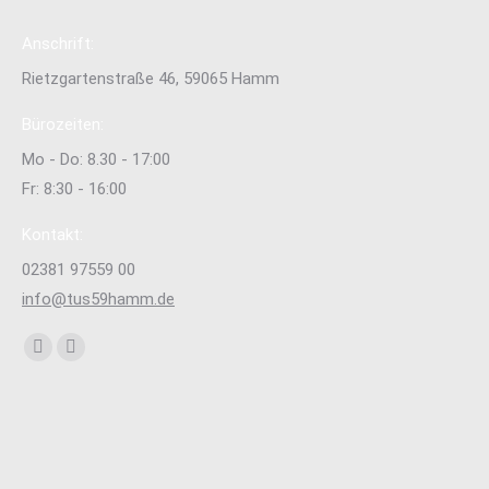
Anschrift:
Rietzgartenstraße 46, 59065 Hamm
Bürozeiten:
Mo - Do: 8.30 - 17:00
Fr: 8:30 - 16:00
Kontakt:
02381 97559 00
info@tus59hamm.de
Finden Sie uns auf:
Facebook
Instagram
page
page
opens
opens
in
in
new
new