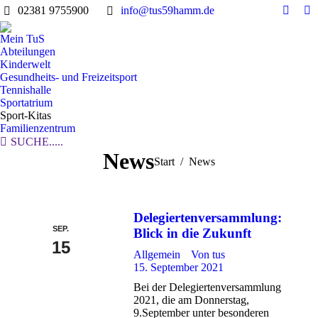
02381 9755900
info@tus59hamm.de
Facebo
In
page
pa
Mein TuS
opens
op
Abteilungen
in
in
Kinderwelt
Gesundheits- und Freizeitsport
new
n
Tennishalle
windo
w
Sportatrium
Sport-Kitas
Familienzentrum
Search:
SUCHE.....
News
Sie befinden sich
Start
News
hier:
Delegiertenversammlung:
SEP.
Blick in die Zukunft
15
Allgemein
Von
tus
15. September 2021
Bei der Delegiertenversammlung
2021, die am Donnerstag,
9.September unter besonderen