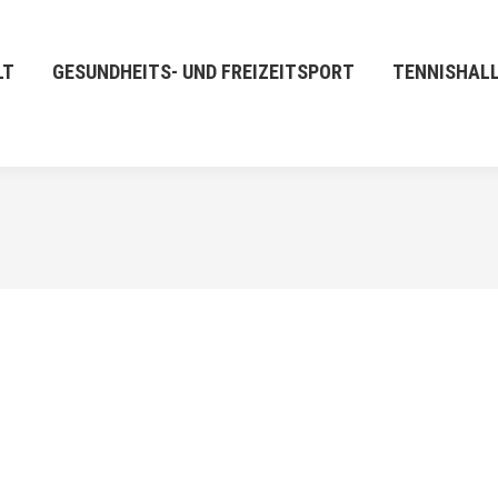
LT
GESUNDHEITS- UND FREIZEITSPORT
TENNISHAL
SEP.
9