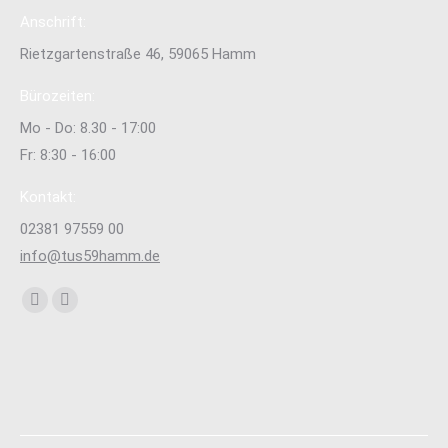
Anschrift:
Rietzgartenstraße 46, 59065 Hamm
Bürozeiten:
Mo - Do: 8.30 - 17:00
Fr: 8:30 - 16:00
Kontakt:
02381 97559 00
info@tus59hamm.de
Finden Sie uns auf:
Facebook
Instagram
page
page
opens
opens
in
in
new
new
window
window