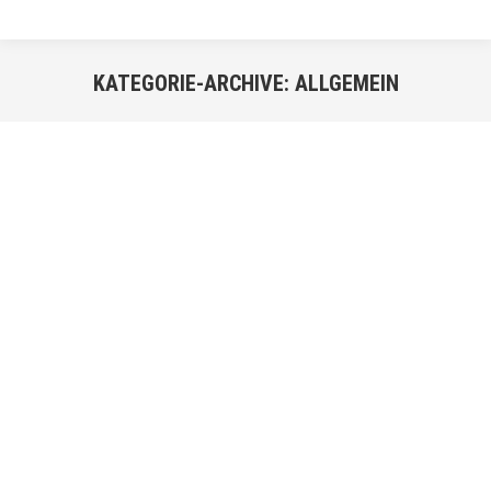
KATEGORIE-ARCHIVE:
ALLGEMEIN
Sie befinden sich hier:
JAN.
28