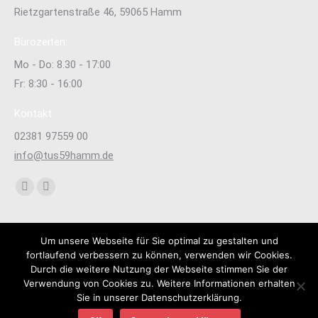
Rietzgartenstraße 46, 59065 Hamm
Bürozeiten:
Mo - Do: 8.30 - 17:00
Fr: 8:30 - 16:00
Kontakt:
02381 97559 00
info@tus59hamm.de
Finden Sie uns auf:
Facebook
Instagram
page
page
opens
opens
Um unsere Webseite für Sie optimal zu gestalten und
in
in
fortlaufend verbessern zu können, verwenden wir Cookies.
new
new
Durch die weitere Nutzung der Webseite stimmen Sie der
Verwendung von Cookies zu. Weitere Informationen erhalten
window
window
Sie in unserer Datenschutzerklärung.