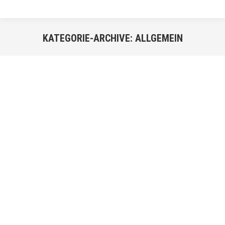
KATEGORIE-ARCHIVE:
ALLGEMEIN
Sie befinden sich hier:
MAI
18