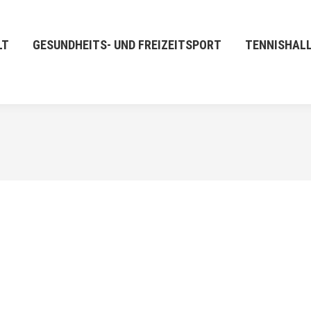
LT
GESUNDHEITS- UND FREIZEITSPORT
TENNISHAL
FEB.
19