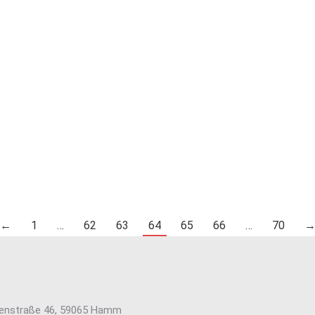
tamt der Stadt Hamm sind
kann, können wir erst Montag
tstätten (Sporthallen und
nach Rücksprache mit der Sta
immbecken) nutzbar. Wir
treffen. Die Sportangebote in
 euch viel Spaß beim
vereinseigenen Sportstätten f
n!
geplant statt. Auch unsere Sp
e
Wirbelwind öffnet am Montag
gewohnt um 7 Uhr.…
Read more
←
1
…
62
63
64
65
66
…
70
:
tenstraße 46, 59065 Hamm