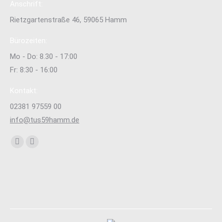
Anschrift:
Rietzgartenstraße 46, 59065 Hamm
Bürozeiten:
Mo - Do: 8.30 - 17:00
Fr: 8:30 - 16:00
Kontakt:
02381 97559 00
info@tus59hamm.de
Finden Sie uns auf:
Facebook
Instagram
page
page
opens
opens
in
in
new
new
window
window