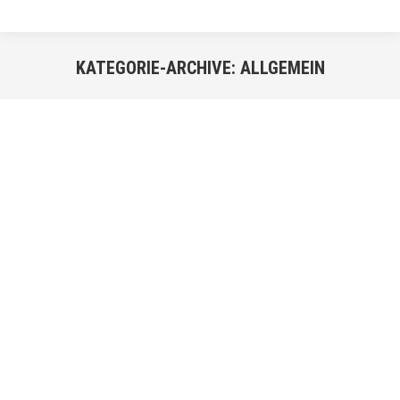
KATEGORIE-ARCHIVE:
ALLGEMEIN
Sie befinden sich hier:
AUG.
20