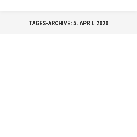
TAGES-ARCHIVE:
5. APRIL 2020
Sie befinden sich hier:
APR.
5