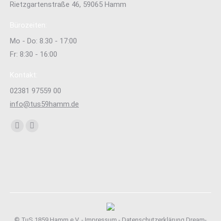
Rietzgartenstraße 46, 59065 Hamm
Bürozeiten:
Mo - Do: 8.30 - 17:00
Fr: 8:30 - 16:00
Kontakt:
02381 97559 00
info@tus59hamm.de
Finden Sie uns auf:
Facebook
Instagram
page
page
opens
opens
in
in
new
new
window
window
© TuS 1859 Hamm e.V. -
Impressum
-
Datenschutzerklärung
Dream-