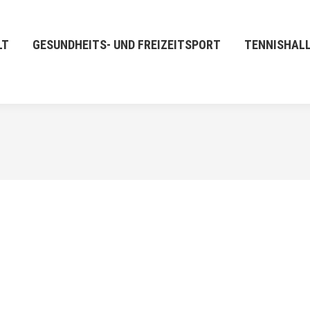
LT
GESUNDHEITS- UND FREIZEITSPORT
TENNISHAL
DEZ.
13