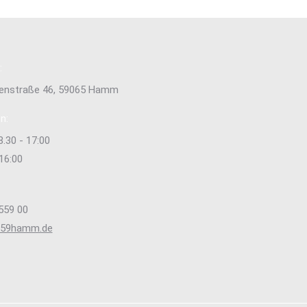
:
tenstraße 46, 59065 Hamm
n:
8.30 - 17:00
 16:00
559 00
s59hamm.de
e uns auf:
ok
stagram
ge
ens