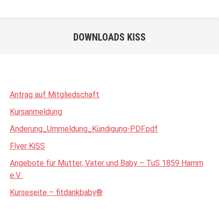
DOWNLOADS KISS
Sie befinden sich hier:
Antrag auf Mitgliedschaft
Kursanmeldung
Änderung_Ummeldung_Kündigung-PDF.pdf
Flyer KiSS
Angebote für Mutter, Vater und Baby – TuS 1859 Hamm
e.V.
Kurseseite – fitdankbaby®