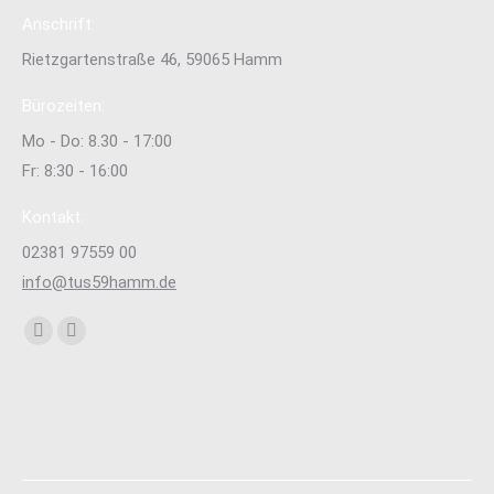
Anschrift:
Rietzgartenstraße 46, 59065 Hamm
Bürozeiten:
Mo - Do: 8.30 - 17:00
Fr: 8:30 - 16:00
Kontakt:
02381 97559 00
info@tus59hamm.de
Finden Sie uns auf:
Facebook
Instagram
page
page
opens
opens
in
in
new
new
window
window