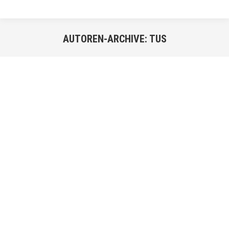
AUTOREN-ARCHIVE:
TUS
Sie befinden sich hier:
AUG.
18