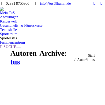
02381 9755900
info@tus59hamm.de
Facebo
In
page
pa
Mein TuS
opens
op
Abteilungen
in
in
Kinderwelt
Gesundheits- & Fitnesskurse
new
n
Tennishalle
windo
w
Sportatrium
Sport-Kitas
Familienzentrum
Search:
SUCHE.....
Autoren-Archive:
Sie befinden sich hier:
Start
tus
Autor/in tus
DEZ.
5