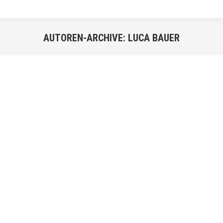
AUTOREN-ARCHIVE:
LUCA BAUER
Sie befinden sich hier:
JULI
25