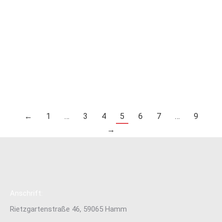
Liebe Fechterinnen und Fechter, liebe Eltern, hiermit lade ich
alle zur Teilnahme an der ordentlichen Mitgliederversammlung
der Fechtabteilung ein. Tagungsort: Raum hinter den
Geräteschränken in der Turnhalle Tagungszeit: Freitag,
28.06.2024, 19:45 Uhr Tagungsordnung: Jürgen Lübben,
Abteilungsleiter
Read more
←
1
…
3
4
5
6
7
…
9
→
Anschrift:
Rietzgartenstraße 46, 59065 Hamm