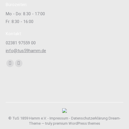
Bürozeiten:
Mo - Do: 8.30 - 17:00
Fr: 8:30 - 16:00
Kontakt:
02381 97559 00
info@tus59hamm.de
Finden Sie uns auf:
Facebook
Instagram
page
page
opens
opens
in
in
new
new
window
window
© TuS 1859 Hamm e.V. -
Impressum
-
Datenschutzerklärung
Dream-
Theme — truly
premium WordPress themes