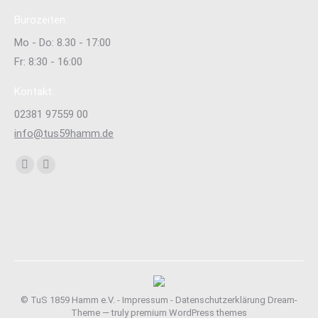
Bürozeiten:
Mo - Do: 8.30 - 17:00
Fr: 8:30 - 16:00
Kontakt:
02381 97559 00
info@tus59hamm.de
Finden Sie uns auf:
Facebook
Instagram
page
page
opens
opens
in
in
new
new
window
window
© TuS 1859 Hamm e.V. -
Impressum
-
Datenschutzerklärung
Dream-
Theme — truly
premium WordPress themes