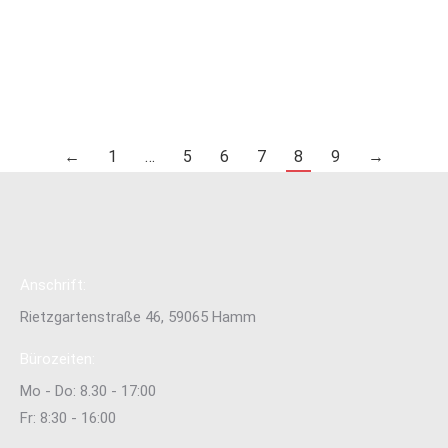
jeder willkommen und genießt eine gesellige Atmosphäre.
Also kommt vorbei in die Rietzgartenstraße 46…
Read more
←
1
…
5
6
7
8
9
→
Anschrift:
Rietzgartenstraße 46, 59065 Hamm
Bürozeiten:
Mo - Do: 8.30 - 17:00
Fr: 8:30 - 16:00