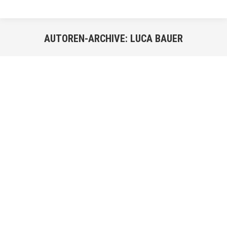
AUTOREN-ARCHIVE:
LUCA BAUER
Sie befinden sich hier:
FEB.
24