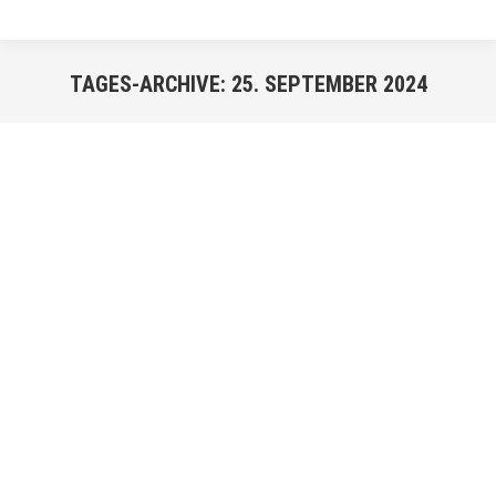
TAGES-ARCHIVE:
25. SEPTEMBER 2024
Sie befinden sich hier:
SEP.
25