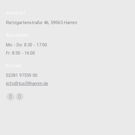
Anschrift:
Rietzgartenstraße 46, 59065 Hamm
Bürozeiten:
Mo - Do: 8.30 - 17:00
Fr: 8:30 - 16:00
Kontakt:
02381 97559 00
info@tus59hamm.de
Finden Sie uns auf:
Facebook
Instagram
page
page
opens
opens
in
in
new
new