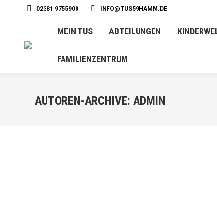
02381 9755900
INFO@TUS59HAMM.DE
MEIN TUS
ABTEILUNGEN
KINDERWE
FAMILIENZENTRUM
AUTOREN-ARCHIVE:
ADMIN
MAI
11