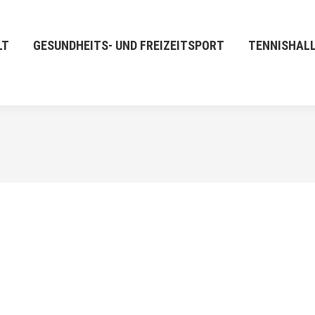
LT
GESUNDHEITS- UND FREIZEITSPORT
TENNISHAL
FEB.
25