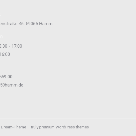
:
tenstraße 46, 59065 Hamm
n:
8.30 - 17:00
 16:00
559 00
s59hamm.de
e uns auf:
ok
stagram
ge
ens
Dream-Theme — truly
premium WordPress themes
w