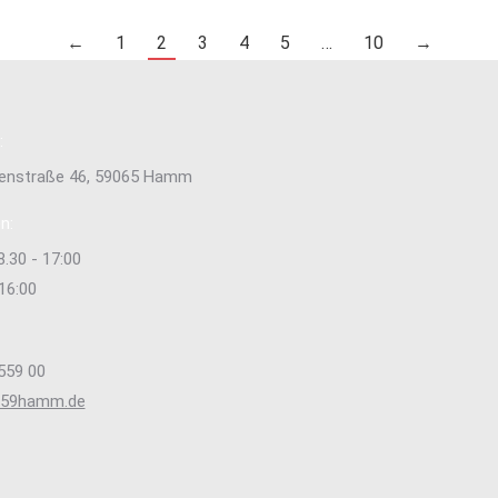
←
1
2
3
4
5
…
10
→
:
tenstraße 46, 59065 Hamm
n:
8.30 - 17:00
 16:00
559 00
s59hamm.de
e uns auf:
ok
stagram
ge