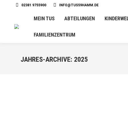
02381 9755900
INFO@TUS59HAMM.DE
MEIN TUS
ABTEILUNGEN
KINDERWE
FAMILIENZENTRUM
JAHRES-ARCHIVE:
2025
OKT.
2