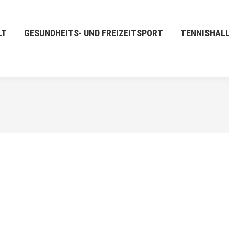
LT
GESUNDHEITS- UND FREIZEITSPORT
TENNISHAL
OKT.
1