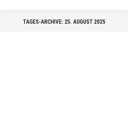
TAGES-ARCHIVE:
25. AUGUST 2025
Sie befinden sich hier:
AUG.
25