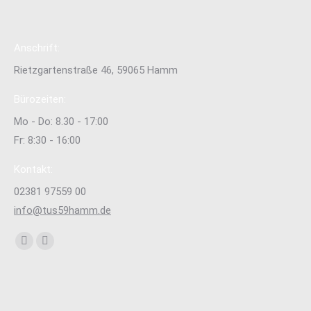
Anschrift:
Rietzgartenstraße 46, 59065 Hamm
Bürozeiten:
Mo - Do: 8.30 - 17:00
Fr: 8:30 - 16:00
Kontakt:
02381 97559 00
info@tus59hamm.de
Finden Sie uns auf:
Facebook
Instagram
page
page
opens
opens
in
in