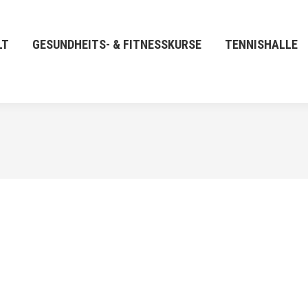
LT
GESUNDHEITS- & FITNESSKURSE
TENNISHALLE
APR.
23