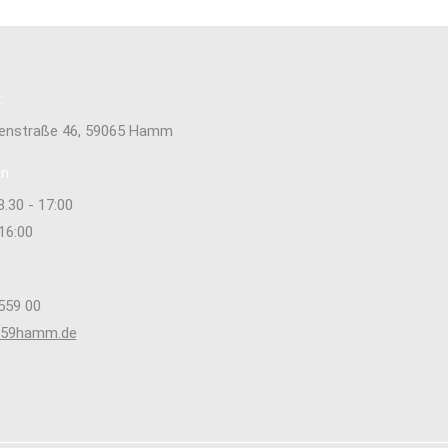
e
:
tenstraße 46, 59065 Hamm
n:
8.30 - 17:00
 16:00
559 00
s59hamm.de
e uns auf:
ok
stagram
ge
ens