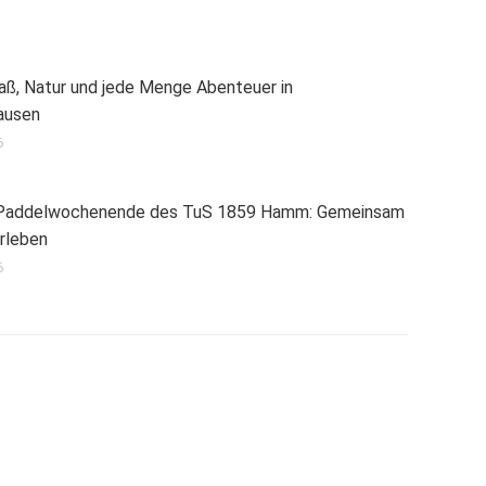
ß, Natur und jede Menge Abenteuer in
ausen
6
-Paddelwochenende des TuS 1859 Hamm: Gemeinsam
erleben
6