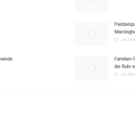
Paddelspa
Mantingh
27. Juli 202
lwinde
Familien
die Ruhr 
22. Juli 202