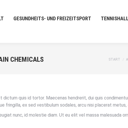
LT
GESUNDHEITS- UND FREIZEITSPORT
TENNISHAL
RAIN CHEMICALS
Sie befind
START
A
 dictum quis id tortor. Maecenas hendrerit, dui quis condimentu
ue fringilla, ex sed vestibulum sodales, arcu nisi placerat metus,
 feugiat nunc, id molestie diam. Ut eu elit vel massa malesuada or