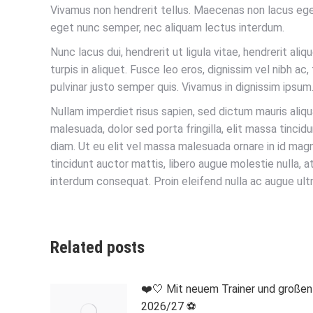
Vivamus non hendrerit tellus. Maecenas non lacus eget
eget nunc semper, nec aliquam lectus interdum.
Nunc lacus dui, hendrerit ut ligula vitae, hendrerit ali
turpis in aliquet. Fusce leo eros, dignissim vel nibh ac, 
pulvinar justo semper quis. Vivamus in dignissim ipsum. 
Nullam imperdiet risus sapien, sed dictum mauris ali
malesuada, dolor sed porta fringilla, elit massa tincidun
diam. Ut eu elit vel massa malesuada ornare in id ma
tincidunt auctor mattis, libero augue molestie nulla, 
interdum consequat. Proin eleifend nulla ac augue ultr
Related posts
❤️🤍 Mit neuem Trainer und großen 
2026/27 ⚽