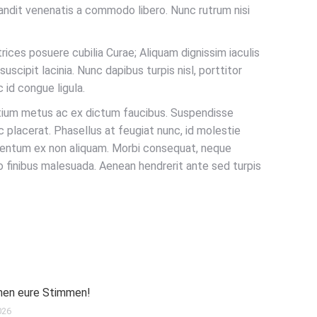
landit venenatis a commodo libero. Nunc rutrum nisi
ltrices posuere cubilia Curae; Aliquam dignissim iaculis
suscipit lacinia. Nunc dapibus turpis nisl, porttitor
 id congue ligula.
retium metus ac ex dictum faucibus. Suspendisse
 ac placerat. Phasellus at feugiat nunc, id molestie
imentum ex non aliquam. Morbi consequat, neque
ro finibus malesuada. Aenean hendrerit ante sed turpis
hen eure Stimmen!
026