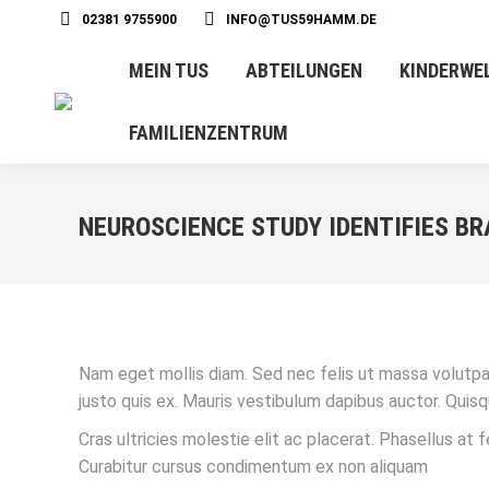
02381 9755900
INFO@TUS59HAMM.DE
MEIN TUS
ABTEILUNGEN
KINDERWE
FAMILIENZENTRUM
NEUROSCIENCE STUDY IDENTIFIES B
Nam eget mollis diam. Sed nec felis ut massa volutpat
justo quis ex. Mauris vestibulum dapibus auctor. Quisq
Cras ultricies molestie elit ac placerat. Phasellus at
Curabitur cursus condimentum ex non aliquam