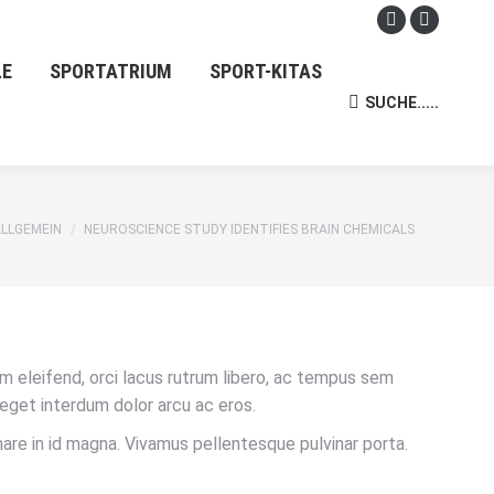
Facebook
Instagra
page
page
LE
SPORTATRIUM
SPORT-KITAS
opens
opens
SUCHE.....
Search:
in
in
new
new
window
window
en sich hier:
LLGEMEIN
NEUROSCIENCE STUDY IDENTIFIES BRAIN CHEMICALS
m eleifend, orci lacus rutrum libero, ac tempus sem
 eget interdum dolor arcu ac eros.
nare in id magna. Vivamus pellentesque pulvinar porta.