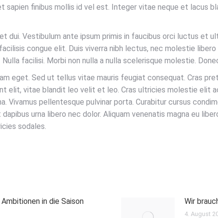
 sapien finibus mollis id vel est. Integer vitae neque et lacus b
quet dui. Vestibulum ante ipsum primis in faucibus orci luctus et u
facilisis congue elit. Duis viverra nibh lectus, nec molestie libero 
Nulla facilisi. Morbi non nulla a nulla scelerisque molestie. Donec
quam eget. Sed ut tellus vitae mauris feugiat consequat. Cras p
t elit, vitae blandit leo velit et leo. Cras ultricies molestie elit
gna. Vivamus pellentesque pulvinar porta. Curabitur cursus cond
at dapibus urna libero nec dolor. Aliquam venenatis magna eu libe
icies sodales.
Ambitionen in die Saison
Wir brauc
4. August 2