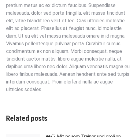
pretium metus ac ex dictum faucibus. Suspendisse
malesuada, dolor sed porta fringilla, elit massa tincidunt
elit, vitae blandit leo velit et leo. Cras ultricies molestie
elit ac placerat. Phasellus at feugiat nunc, id molestie
diam. Ut eu elit vel massa malesuada ornare in id magna.
Vivamus pellentesque pulvinar porta. Curabitur cursus
condimentum ex non aliquam. Morbi consequat, neque
tincidunt auctor mattis, libero augue molestie nulla, at
dapibus urna libero nec dolor. Aliquam venenatis magna eu
libero finibus malesuada. Aenean hendrerit ante sed turpis
interdum consequat. Proin eleifend nulla ac augue
ultricies sodales.
Related posts
❤️🤍 Mit neuem Trainer und großen