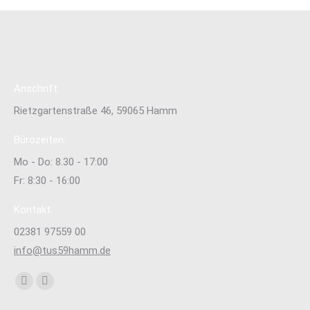
Anschrift:
Rietzgartenstraße 46, 59065 Hamm
Bürozeiten:
Mo - Do: 8.30 - 17:00
Fr: 8:30 - 16:00
Kontakt:
02381 97559 00
info@tus59hamm.de
Finden Sie uns auf:
Facebook
Instagram
page
page