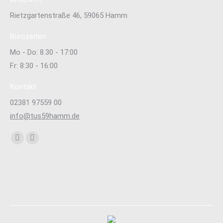
Rietzgartenstraße 46, 59065 Hamm
Bürozeiten:
Mo - Do: 8.30 - 17:00
Fr: 8:30 - 16:00
Kontakt:
02381 97559 00
info@tus59hamm.de
Finden Sie uns auf:
Facebook
Instagram
page
page
opens
opens
in
in
new
new
window
window