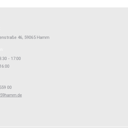
:
tenstraße 46, 59065 Hamm
n:
8.30 - 17:00
 16:00
559 00
s59hamm.de
e uns auf:
ok
stagram
ge
ens