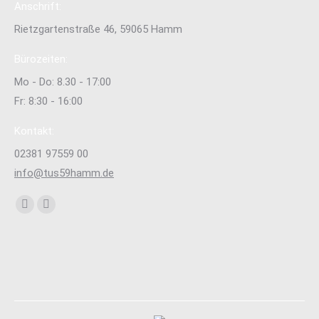
Anschrift:
Rietzgartenstraße 46, 59065 Hamm
Bürozeiten:
Mo - Do: 8.30 - 17:00
Fr: 8:30 - 16:00
Kontakt:
02381 97559 00
info@tus59hamm.de
Finden Sie uns auf:
Facebook
Instagram
page
page
opens
opens
in
in
new
new
window
window