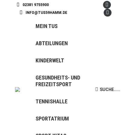
02381 9755900
Facebook
INFO@TUS59HAMM.DE
page
Instagram
opens
page
MEIN TUS
in
opens
new
in
ABTEILUNGEN
window
new
window
KINDERWELT
GESUNDHEITS- UND
FREIZEITSPORT
SUCHE.....
Search:
TENNISHALLE
SPORTATRIUM