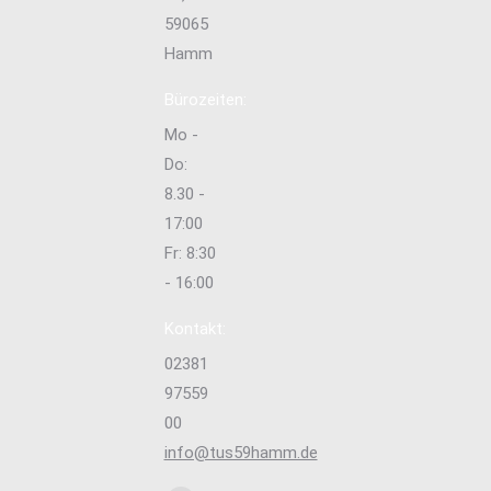
59065
Hamm
Bürozeiten:
Mo -
Do:
8.30 -
17:00
Fr: 8:30
- 16:00
Kontakt:
02381
97559
00
info@tus59hamm.de