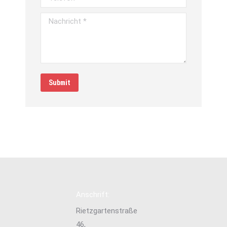
Nachricht *
Submit
Anschrift:
Rietzgartenstraße
46,