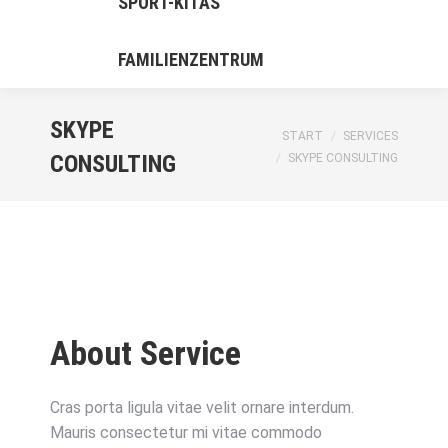
SPORT-KITAS
FAMILIENZENTRUM
SKYPE
Sie befinden sich hier:
START
SERVICES
CONSULTING
SKYPE CONSULTING
About Service
Cras porta ligula vitae velit ornare interdum.
Mauris consectetur mi vitae commodo