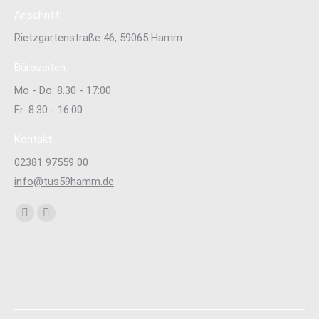
Anschrift:
Rietzgartenstraße 46, 59065 Hamm
Bürozeiten:
Mo - Do: 8.30 - 17:00
Fr: 8:30 - 16:00
Kontakt:
02381 97559 00
info@tus59hamm.de
Finden Sie uns auf:
Facebook
Instagram
page
page
opens
opens
in
in
new
new
window
window