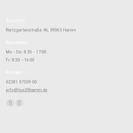
Anschrift:
Rietzgartenstraße 46, 59065 Hamm
Bürozeiten:
Mo - Do: 8.30 - 17:00
Fr: 8:30 - 16:00
Kontakt:
02381 97559 00
info@tus59hamm.de
Finden Sie uns auf:
Facebook
Instagram
page
page
opens
opens
in
in