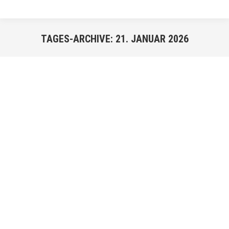
TAGES-ARCHIVE:
21. JANUAR 2026
Sie befinden sich hier:
JAN.
21