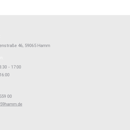
:
tenstraße 46, 59065 Hamm
n:
8.30 - 17:00
 16:00
559 00
s59hamm.de
e uns auf:
ok
stagram
ge