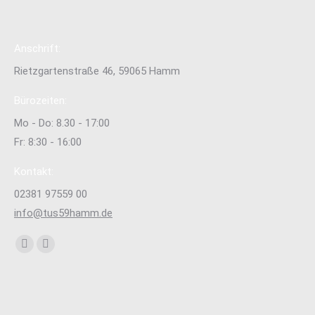
Anschrift:
Rietzgartenstraße 46, 59065 Hamm
Bürozeiten:
Mo - Do: 8.30 - 17:00
Fr: 8:30 - 16:00
Kontakt:
02381 97559 00
info@tus59hamm.de
Finden Sie uns auf:
Facebook
Instagram
page
page
opens
opens
in
in