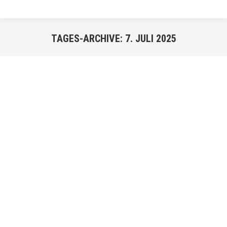
TAGES-ARCHIVE:
7. JULI 2025
Sie befinden sich hier:
JULI
7