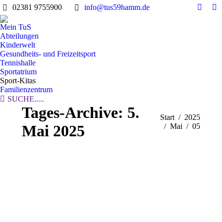
02381 9755900
info@tus59hamm.de
Facebo
In
page
pa
Mein TuS
opens
op
Abteilungen
in
in
Kinderwelt
Gesundheits- und Freizeitsport
new
n
Tennishalle
windo
w
Sportatrium
Sport-Kitas
Familienzentrum
Search:
SUCHE.....
Tages-Archive:
5.
Sie befinden sich hier:
Start
2025
Mai 2025
Mai
05
MAI
5