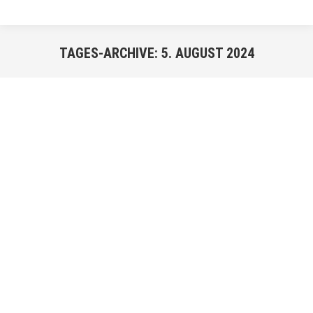
TAGES-ARCHIVE:
5. AUGUST 2024
Sie befinden sich hier:
AUG.
5