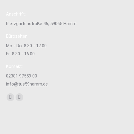
Anschrift:
Rietzgartenstraße 46, 59065 Hamm
Bürozeiten:
Mo - Do: 8.30 - 17:00
Fr: 8:30 - 16:00
Kontakt:
02381 97559 00
info@tus59hamm.de
Finden Sie uns auf:
Facebook
Instagram
page
page
opens
opens
in
in
new
new