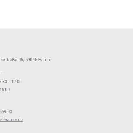
:
tenstraße 46, 59065 Hamm
n:
8.30 - 17:00
 16:00
559 00
s59hamm.de
e uns auf: