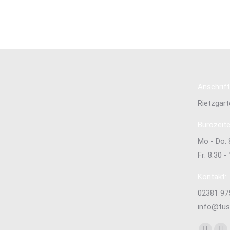
wurde in 5:28,78min Südwestfälische
Jahrgangs-Meisterin über…
Read more
Anschrift
Rietzgar
Bürozeite
Mo - Do: 
Fr: 8:30 -
Kontakt:
02381 97
info@tu
Finden Si