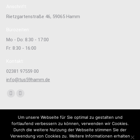
Anschrift:
Rietzgartenstraße 46, 59065 Hamm
Bürozeiten:
Mo - Do: 8.30 - 17:00
Fr: 8:30 - 16:00
Kontakt:
02381 97559 00
info@tus59hamm.de
Finden Sie uns auf:
Facebook
Instagram
page
page
opens
opens
Um unsere Webseite für Sie optimal zu gestalten und
in
in
fortlaufend verbessern zu können, verwenden wir Cookies.
new
new
Durch die weitere Nutzung der Webseite stimmen Sie der
Verwendung von Cookies zu. Weitere Informationen erhalten
window
window