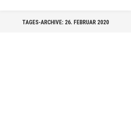
TAGES-ARCHIVE:
26. FEBRUAR 2020
Sie befinden sich hier:
FEB.
26