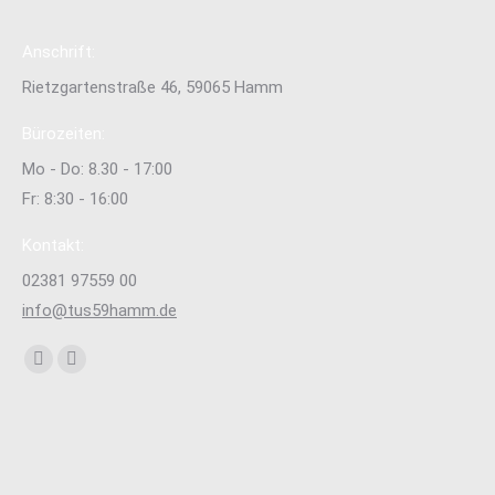
Anschrift:
Rietzgartenstraße 46, 59065 Hamm
Bürozeiten:
Mo - Do: 8.30 - 17:00
Fr: 8:30 - 16:00
Kontakt:
02381 97559 00
info@tus59hamm.de
Finden Sie uns auf:
Facebook
Instagram
page
page
opens
opens
in
in
new
new