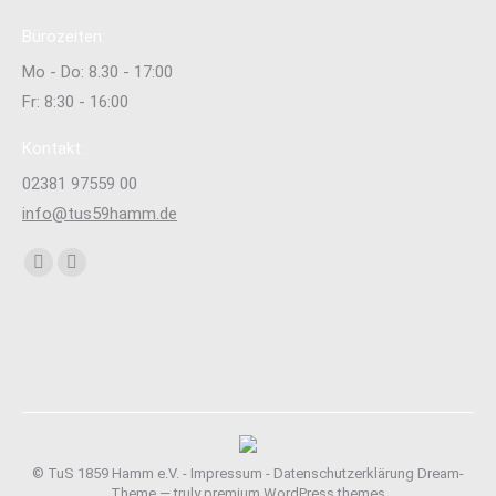
Bürozeiten:
Mo - Do: 8.30 - 17:00
Fr: 8:30 - 16:00
Kontakt:
02381 97559 00
info@tus59hamm.de
Finden Sie uns auf:
Facebook
Instagram
page
page
opens
opens
in
in
new
new
window
window
© TuS 1859 Hamm e.V. -
Impressum
-
Datenschutzerklärung
Dream-
Theme — truly
premium WordPress themes