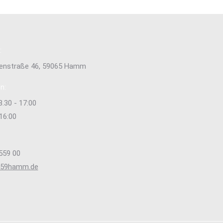
:
tenstraße 46, 59065 Hamm
n:
8.30 - 17:00
 16:00
559 00
s59hamm.de
e uns auf:
ok
stagram
ge
ens