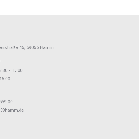
:
tenstraße 46, 59065 Hamm
n:
8.30 - 17:00
 16:00
559 00
s59hamm.de
e uns auf:
ok
stagram
ge