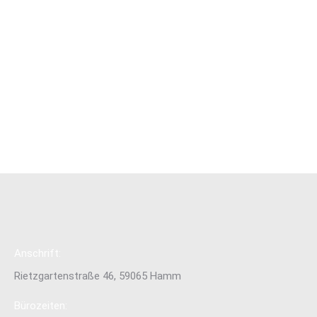
Allgemein
,
Schwimmen
Für das Swim Team TuS 1859 Hamm geht es mit gleich fünf
Aktiven zu den Deutschen Jahrgangsmeisterschaften (DJM)
2024 nach Berlin. Vom 22.05.-26.05. messen sich Jolina
Widders, Carla Nolte, Paulina Döch, Carlotta Meese und Daniel
Merkle mit den Besten ihrer Jahrgänge in der
Bundeshauptstadt. Erstmals dabei sind Carla Nolte (Jhg.
2009) und Daniel Merkle (Jhg.…
Read more
Anschrift:
Rietzgartenstraße 46, 59065 Hamm
Bürozeiten: