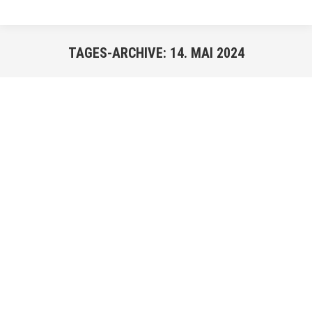
TAGES-ARCHIVE:
14. MAI 2024
Sie befinden sich hier:
MAI
14