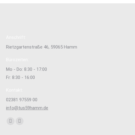
Anschrift:
Rietzgartenstraße 46, 59065 Hamm
Bürozeiten:
Mo - Do: 8.30 - 17:00
Fr: 8:30 - 16:00
Kontakt:
02381 97559 00
info@tus59hamm.de
Finden Sie uns auf:
Facebook
Instagram
page
page