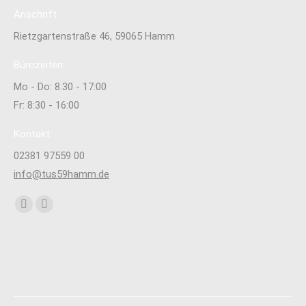
Anschrift:
Rietzgartenstraße 46, 59065 Hamm
Bürozeiten:
Mo - Do: 8.30 - 17:00
Fr: 8:30 - 16:00
Kontakt:
02381 97559 00
info@tus59hamm.de
Finden Sie uns auf:
Facebook
Instagram
page
page
opens
opens
in
in
new
new
window
window