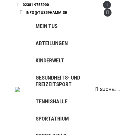
02381 9755900
Facebook
INFO@TUS59HAMM.DE
page
Instagram
opens
page
MEIN TUS
in
opens
new
in
ABTEILUNGEN
window
new
window
KINDERWELT
GESUNDHEITS- UND
FREIZEITSPORT
SUCHE.....
Search:
TENNISHALLE
SPORTATRIUM