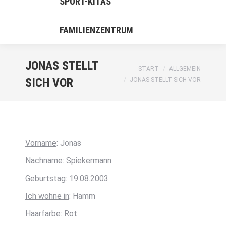
SPORT-KITAS
FAMILIENZENTRUM
JONAS STELLT
Sie befinden sich hier:
START
ALLGEMEIN
SICH VOR
JONAS STELLT SICH VOR
Vorname
: Jonas
Nachname
: Spiekermann
Geburtstag
: 19.08.2003
Ich wohne in
: Hamm
Haarfarbe
: Rot