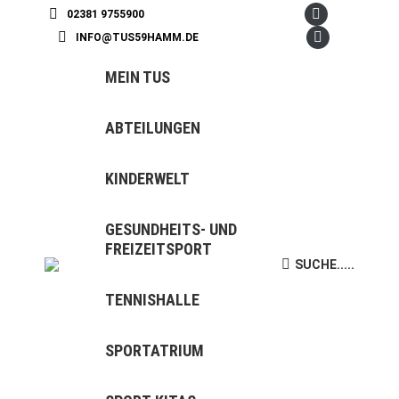
02381 9755900
Facebook
INFO@TUS59HAMM.DE
page
Instagram
opens
page
MEIN TUS
in
opens
new
in
ABTEILUNGEN
window
new
window
KINDERWELT
GESUNDHEITS- UND
FREIZEITSPORT
SUCHE.....
Search:
TENNISHALLE
SPORTATRIUM